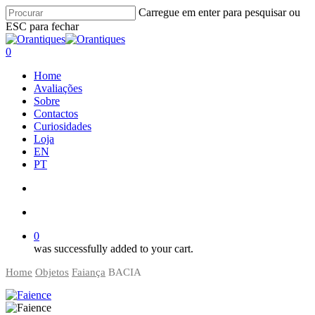
Skip
Carregue em enter para pesquisar ou
to
ESC para fechar
main
Close
content
Search
search
account
0
Menu
Home
Avaliações
Sobre
Contactos
Curiosidades
Loja
EN
PT
search
account
0
was successfully added to your cart.
Home
Objetos
Faiança
BACIA