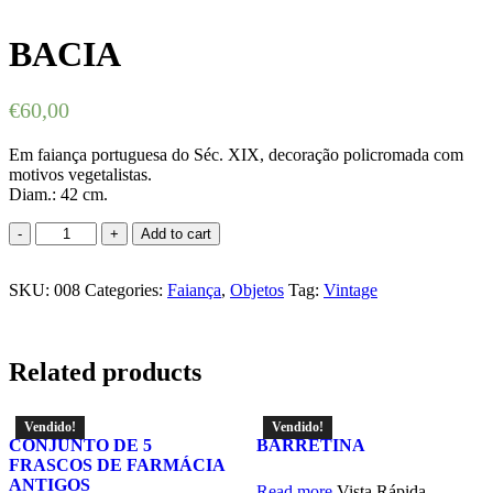
BACIA
€
60,00
Em faiança portuguesa do Séc. XIX, decoração policromada com
motivos vegetalistas.
Diam.: 42 cm.
BACIA
Add to cart
quantity
SKU:
008
Categories:
Faiança
,
Objetos
Tag:
Vintage
Related products
Vendido!
Vendido!
CONJUNTO DE 5
BARRETINA
FRASCOS DE FARMÁCIA
ANTIGOS
Read more
Vista Rápida