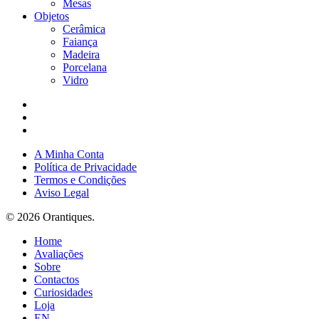
Mesas
Objetos
Cerâmica
Faiança
Madeira
Porcelana
Vidro
facebook
instagram
email
A Minha Conta
Política de Privacidade
Termos e Condições
Aviso Legal
© 2026 Orantiques.
Close
Home
Menu
Avaliações
Sobre
Contactos
Curiosidades
Loja
EN