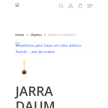
Menu
Skip
to
search
account
main
content
Home
Objetos
JARRA DAUM NANCY
JARRA
DAUM