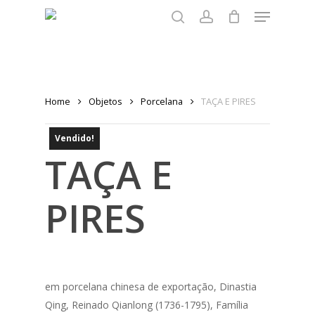
Menu
Skip
to
search
account
main
content
Home
Objetos
Porcelana
TAÇA E PIRES
Vendido!
TAÇA E
PIRES
em porcelana chinesa de exportação, Dinastia
Qing, Reinado Qianlong (1736-1795), Família